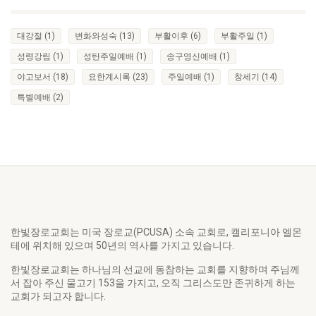
대강절
(1)
변화와성숙
(13)
부활이후
(6)
부활주일
(1)
성령강림
(1)
성탄주일예배
(1)
송구영신예배
(1)
야고보서
(18)
요한계시록
(23)
주일예배
(1)
창세기
(14)
특별예배
(2)
한빛장로교회는 미국 장로교(PCUSA) 소속 교회로, 캘리포니아 엘몬
테에 위치해 있으며 50년의 역사를 가지고 있습니다.
한빛장로교회는 하나님의 선교에 동참하는 교회를 지향하며 주님께
서 잡아 주신 물고기 153을 가지고, 오직 그리스도만 존귀하게 하는
교회가 되고자 합니다.