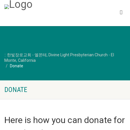
:: 한빛장로교회 - 엘몬테, Divine Light Presbyterian Church - El
Monte, California
Donate
DONATE
Here is how you can donate for