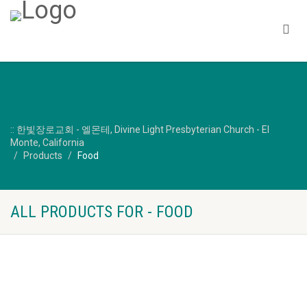
:: 한빛장로교회 - 엘몬테, Divine Light Presbyterian Church - El
Monte, California
Products
Food
ALL PRODUCTS FOR - FOOD